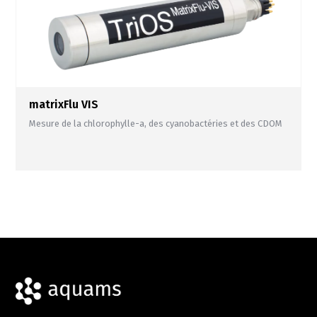
matrixFlu VIS
Mesure de la chlorophylle-a, des cyanobactéries et des CDOM