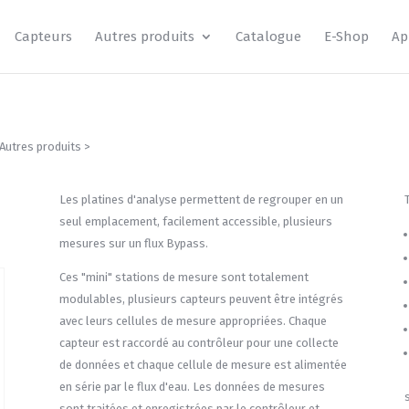
Capteurs
Autres produits
Catalogue
E-Shop
Ap
Autres produits
>
Les platines d'analyse permettent de regrouper en un
seul emplacement, facilement accessible, plusieurs
mesures sur un flux Bypass.
Ces "mini" stations de mesure sont totalement
modulables, plusieurs capteurs peuvent être intégrés
avec leurs cellules de mesure appropriées. Chaque
capteur est raccordé au contrôleur pour une collecte
de données et chaque cellule de mesure est alimentée
en série par le flux d'eau. Les données de mesures
sont traitées et enregistrées par le contrôleur et