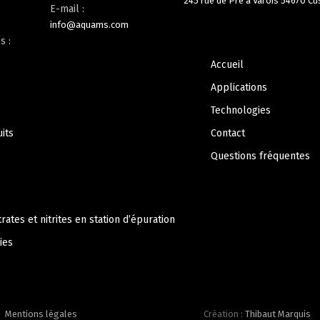
245 rue de Pré à Varois 54670 Cu
E-mail :
info@aquams.com
s :
Accueil
Applications
Technologies
its
Contact
Questions fréquentes
rates et nitrites en station d’épuration
ies
Mentions légales
Création :
Thibaut Marquis